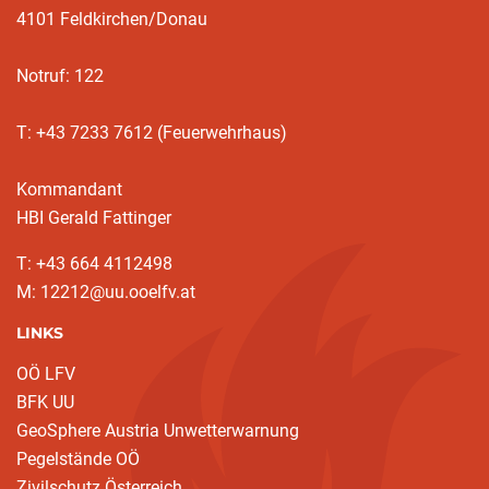
4101 Feldkirchen/Donau
Notruf: 122
T: +43 7233 7612 (Feuerwehrhaus)
Kommandant
HBI Gerald Fattinger
T: +43 664 4112498
M: 12212@uu.ooelfv.at
LINKS
OÖ LFV
BFK UU
GeoSphere Austria Unwetterwarnung
Pegelstände OÖ
Zivilschutz Österreich