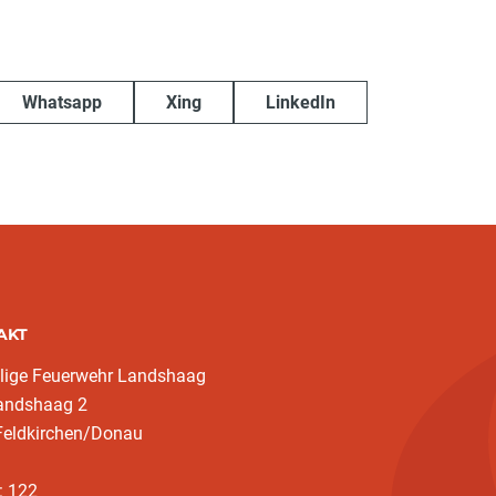
Whatsapp
Xing
LinkedIn
AKT
llige Feuerwehr Landshaag
landshaag 2
Feldkirchen/Donau
: 122