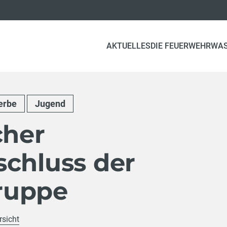
AKTUELLES
DIE FEUERWEHR
WA
erbe
Jugend
cher
schluss der
ruppe
rsicht