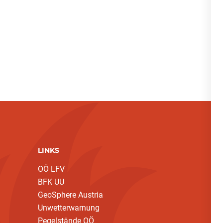
LINKS
OÖ LFV
BFK UU
GeoSphere Austria
Unwetterwarnung
Pegelstände OÖ