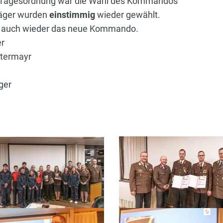
r Tagesordnung war die Wahl des Kommandos
räger wurden
einstimmig
wieder gewählt.
o auch wieder das neue Kommando.
er
ttermayr
h
ger