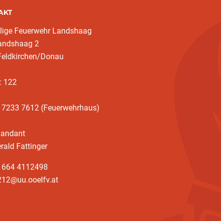
AKT
llige Feuerwehr Landshaag
landshaag 2
Feldkirchen/Donau
: 122
3 7233 7612 (Feuerwehrhaus)
andant
rald Fattinger
3 664 4112498
212@uu.ooelfv.at