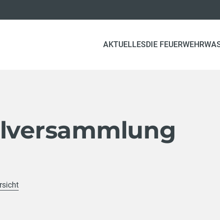
AKTUELLES
DIE FEUERWEHR
WA
llversammlung
rsicht