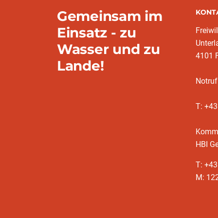
Gemeinsam im
KONT
Einsatz - zu
Freiwi
Unter
Wasser und zu
4101 
Lande!
Notruf
T: +4
Komm
HBI Ge
T: +4
M: 12