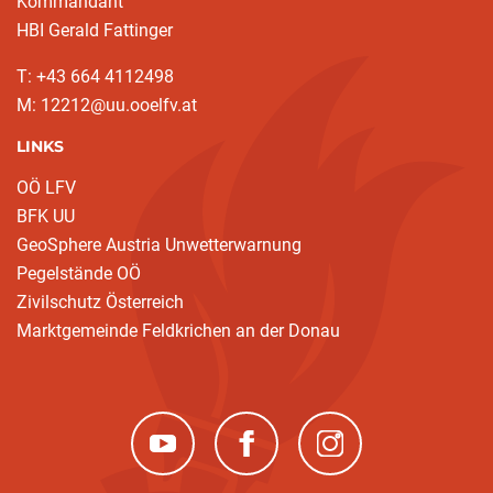
Kommandant
HBI Gerald Fattinger
T: +43 664 4112498
M: 12212@uu.ooelfv.at
LINKS
OÖ LFV
BFK UU
GeoSphere Austria Unwetterwarnung
Pegelstände OÖ
Zivilschutz Österreich
Marktgemeinde Feldkrichen an der Donau
(neues Fenster)
(neues Fenster)
(neues Fenster)