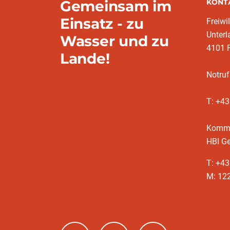
Gemeinsam im
KONT
Einsatz - zu
Freiwi
Unter
Wasser und zu
4101 
Lande!
Notruf
T: +4
Komm
HBI Ge
T: +4
M: 12