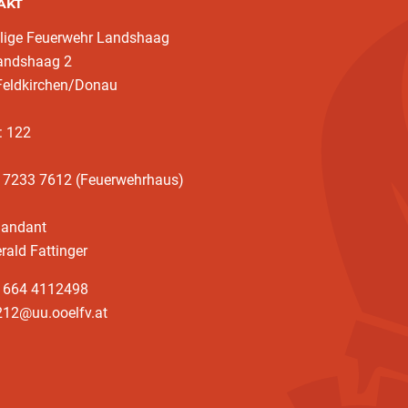
AKT
llige Feuerwehr Landshaag
landshaag 2
Feldkirchen/Donau
: 122
3 7233 7612 (Feuerwehrhaus)
andant
rald Fattinger
3 664 4112498
212@uu.ooelfv.at