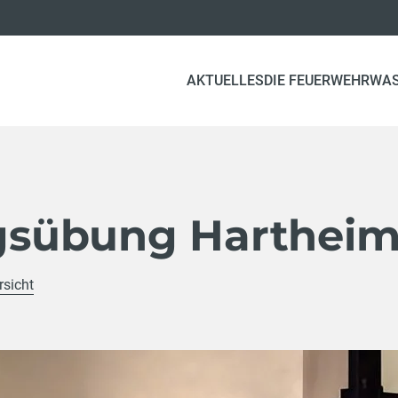
AKTUELLES
DIE FEUERWEHR
WA
sübung Harthei
rsicht