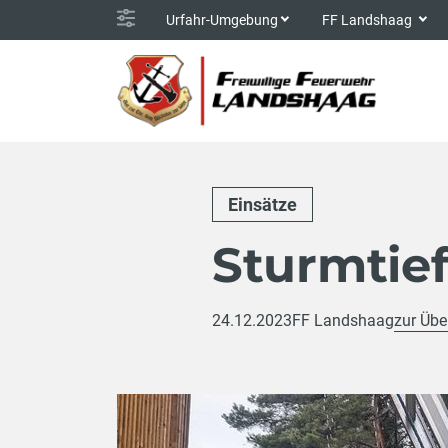
Urfahr-Umgebung
FF Landshaag
Einsätze
Sturmtief
24.12.2023
FF Landshaag
zur Übe