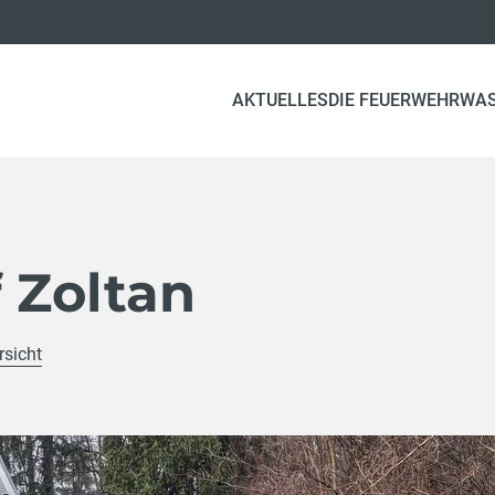
AKTUELLES
DIE FEUERWEHR
WA
 Zoltan
rsicht