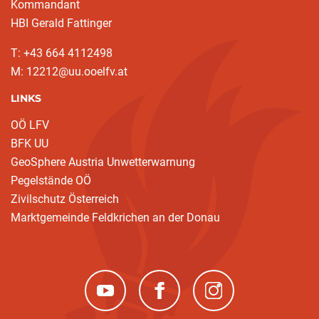
Kommandant
HBI Gerald Fattinger
T: +43 664 4112498
M: 12212@uu.ooelfv.at
LINKS
OÖ LFV
BFK UU
GeoSphere Austria Unwetterwarnung
Pegelstände OÖ
Zivilschutz Österreich
Marktgemeinde Feldkrichen an der Donau
(neues Fenster)
(neues Fenster)
(neues Fenster)