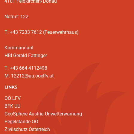
4101 Feldkirchen/Donau
Notruf: 122
T: +43 7233 7612 (Feuerwehrhaus)
Kommandant
HBI Gerald Fattinger
T: +43 664 4112498
M: 12212@uu.ooelfv.at
LINKS
OÖ LFV
BFK UU
GeoSphere Austria Unwetterwarnung
Pegelstände OÖ
Zivilschutz Österreich