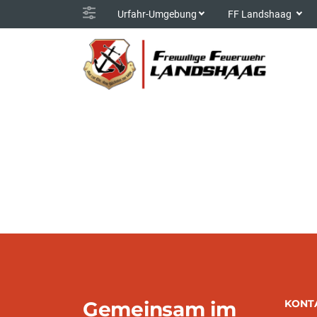
Urfahr-Umgebung
FF Landshaag
Gemeinsam im
KONT