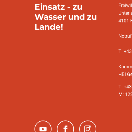
Einsatz - zu
Freiwi
Unter
Wasser und zu
4101 
Lande!
Notruf
T: +4
Komm
HBI Ge
T: +4
M: 12