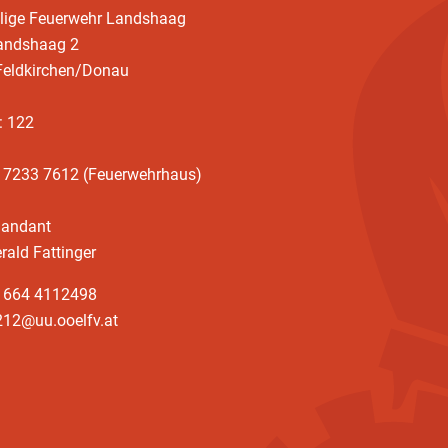
llige Feuerwehr Landshaag
landshaag 2
Feldkirchen/Donau
: 122
3 7233 7612 (Feuerwehrhaus)
andant
rald Fattinger
3 664 4112498
212@uu.ooelfv.at