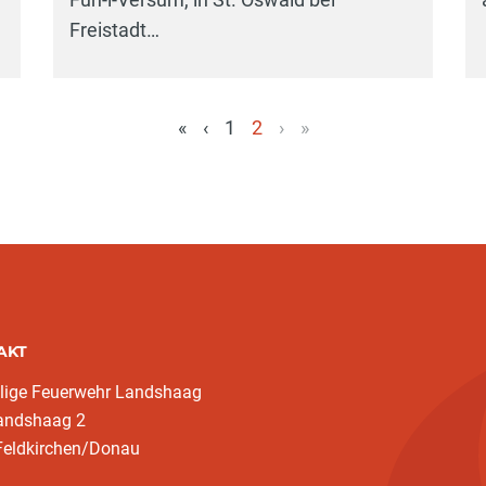
Freistadt…
«
‹
1
2
›
»
(aktuell)
AKT
llige Feuerwehr Landshaag
landshaag 2
Feldkirchen/Donau