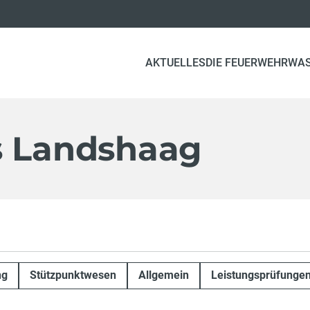
AKTUELLES
DIE FEUERWEHR
WA
s Landshaag
ng
Stützpunktwesen
Allgemein
Leistungsprüfunge