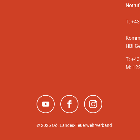
Notruf
T: +4
Komm
HBI Ge
T: +4
M: 12
(neues Fenster)
(neues Fenster)
(neues Fenster)
© 2026 Oö. Landes-Feuerwehrverband