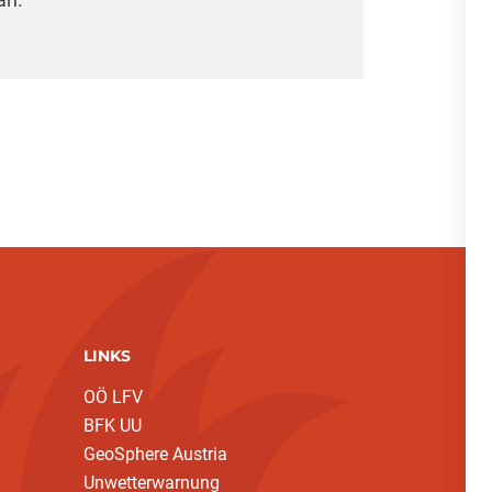
LINKS
OÖ LFV
BFK UU
GeoSphere Austria
Unwetterwarnung