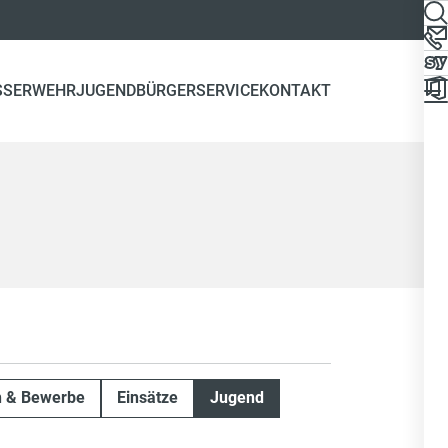
SSERWEHR
JUGEND
BÜRGERSERVICE
KONTAKT
n & Bewerbe
Einsätze
Jugend