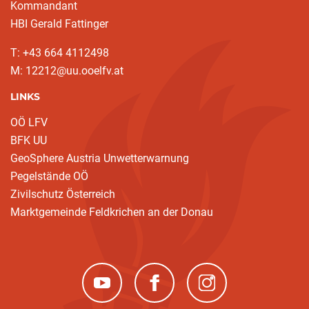
Kommandant
HBI Gerald Fattinger
T: +43 664 4112498
M: 12212@uu.ooelfv.at
LINKS
OÖ LFV
BFK UU
GeoSphere Austria Unwetterwarnung
Pegelstände OÖ
Zivilschutz Österreich
Marktgemeinde Feldkrichen an der Donau
(neues Fenster)
(neues Fenster)
(neues Fenster)