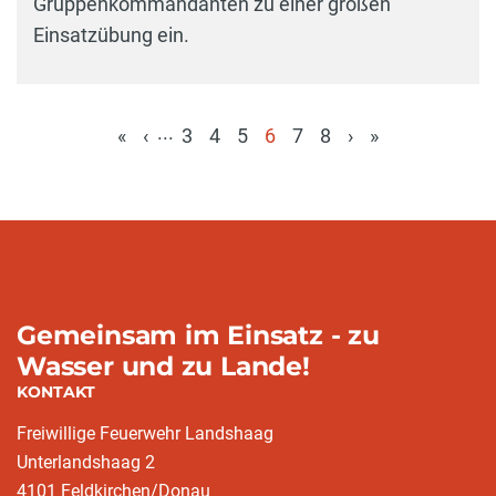
Gruppenkommandanten zu einer großen
Einsatzübung ein.
...
«
‹
3
4
5
6
7
8
›
»
(aktuell)
Gemeinsam im Einsatz - zu
Wasser und zu Lande!
KONTAKT
Freiwillige Feuerwehr Landshaag
Unterlandshaag 2
4101 Feldkirchen/Donau