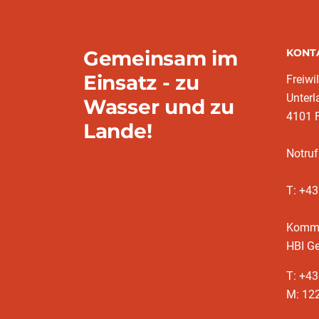
Gemeinsam im
KONT
Einsatz - zu
Freiwi
Unter
Wasser und zu
4101 
Lande!
Notruf
T: +4
Komm
HBI Ge
T: +4
M: 12