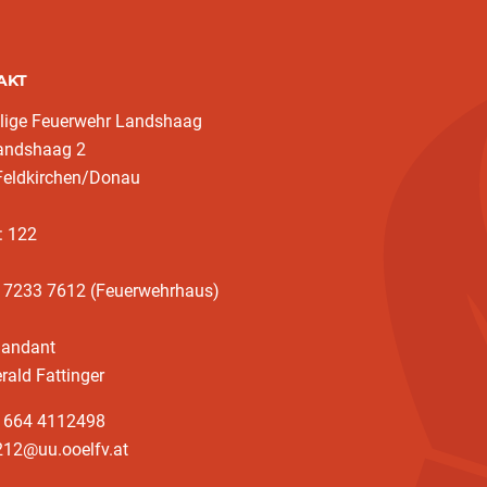
AKT
llige Feuerwehr Landshaag
landshaag 2
Feldkirchen/Donau
: 122
3 7233 7612 (Feuerwehrhaus)
andant
rald Fattinger
3 664 4112498
212@uu.ooelfv.at