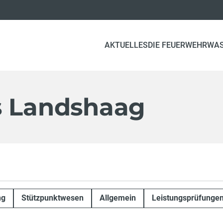
AKTUELLES
DIE FEUERWEHR
WA
s Landshaag
ng
Stützpunktwesen
Allgemein
Leistungsprüfunge