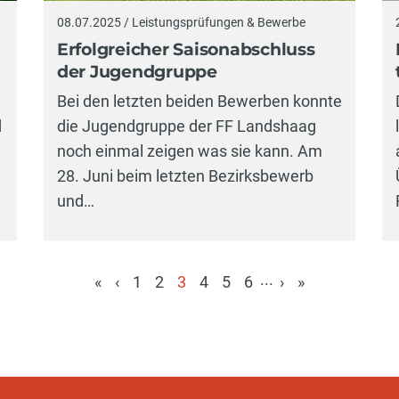
08.07.2025 / Leistungsprüfungen & Bewerbe
Erfolgreicher Saisonabschluss
der Jugendgruppe
Bei den letzten beiden Bewerben konnte
d
die Jugendgruppe der FF Landshaag
noch einmal zeigen was sie kann. Am
28. Juni beim letzten Bezirksbewerb
und…
...
«
‹
1
2
3
4
5
6
›
»
(aktuell)